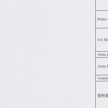
Pedro 
Urs Ma
Anna p
Anna 
Gasper
张积