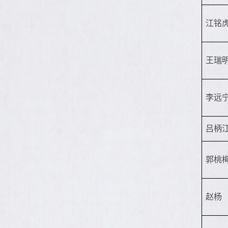
江铭
王瑞
李远
吕柄
郭桃
赵杨