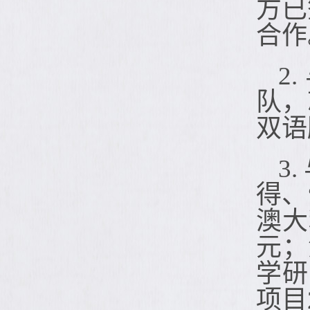
方已
合作
2
队，
双语
3.
得、
澳大
元；
学研
项目