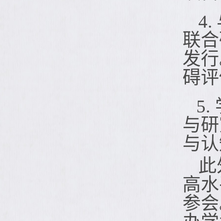
4.
联合
发行
碍评
5
与研
与认
此
高水
参会